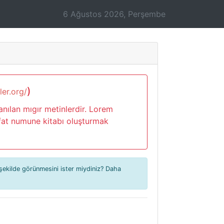
6 Ağustos 2026, Perşembe
)
ler.org/
anılan mıgır metinlerdir. Lorem
ufat numune kitabı oluşturmak
 şekilde görünmesini ister miydiniz? Daha