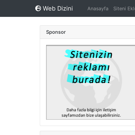
Web Dizini
Anasayfa
Siteni Ekl
Sponsor