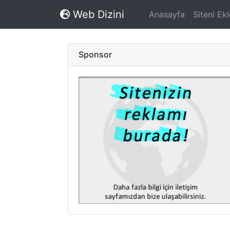
Web Dizini
Anasayfa
Siteni Ekl
Sponsor