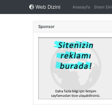
Web Dizini
Anasayfa
Siteni Ekl
Sponsor