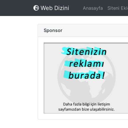
Web Dizini
Anasayfa
Siteni Ekl
Sponsor